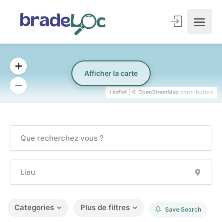
Afficher la carte
Leaflet
| ©
OpenStreetMap
contributors
Categories
Plus de filtres
Save Search