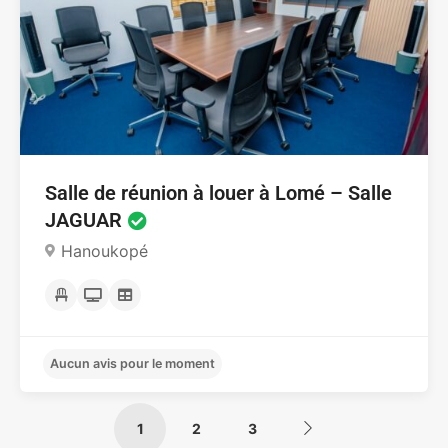
Aucun avis pour le moment
Salle de réunion à louer à Lomé – Salle
JAGUAR
Hanoukopé
1
2
3