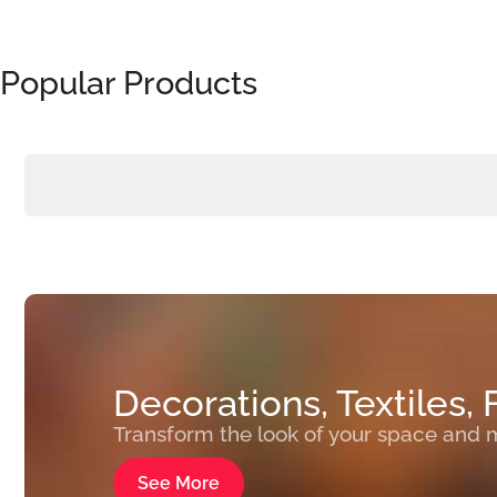
Popular Products
Decorations, Textiles, 
Transform the look of your space and m
See More