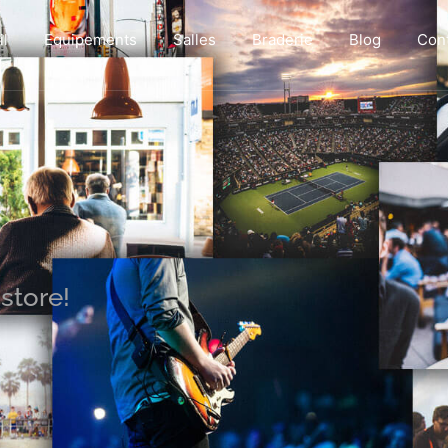
il
Equipements
Salles
Braderie
Blog
Con
n
store!
|