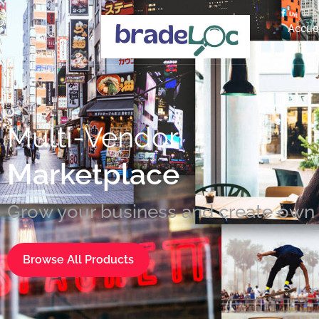
Accue
Multi-Vendor
Marketplace
Grow your business and create ow
Browse All Products