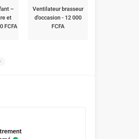
Chaise d'assis
fant –
Ventilateur brasseur
bébé – Prati
re et
d'occasion - 12 000
Confortable et 
00 FCFA
FCFA
Prix ! - 12 00
strement