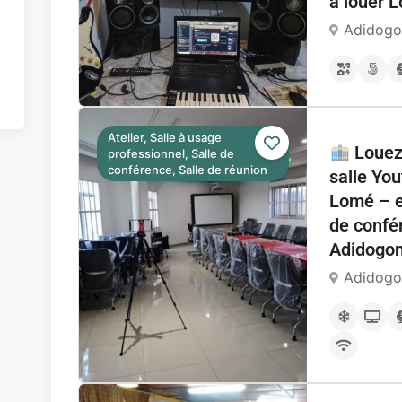
à louer 
Adidog
Atelier, Salle à usage
Louez
professionnel, Salle de
conférence, Salle de réunion
salle You
Lomé – 
de confé
Adidog
Adidog