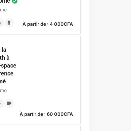
Lomé
ome
À partir de : 4 000CFA
 la
th à
espace
rence
omé
ome
À partir de : 60 000CFA