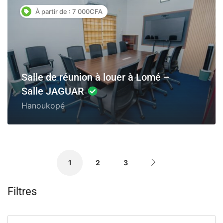
À partir de : 7 000CFA
Salle de réunion à louer à Lomé –
Salle JAGUAR
Hanoukopé
1
2
3
Filtres