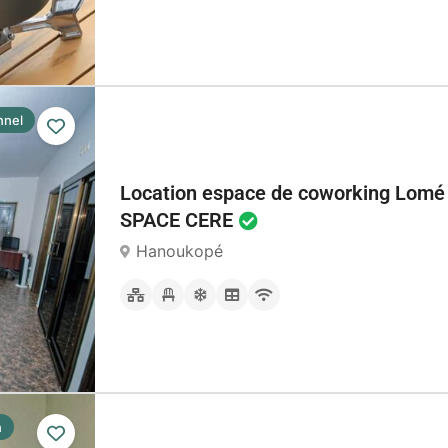
nnel
Location espace de coworking Lom
SPACE CERE
Hanoukopé
n