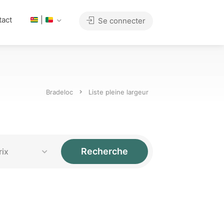
tact
|
Se connecter
Bradeloc
Liste pleine largeur
Recherche
rix