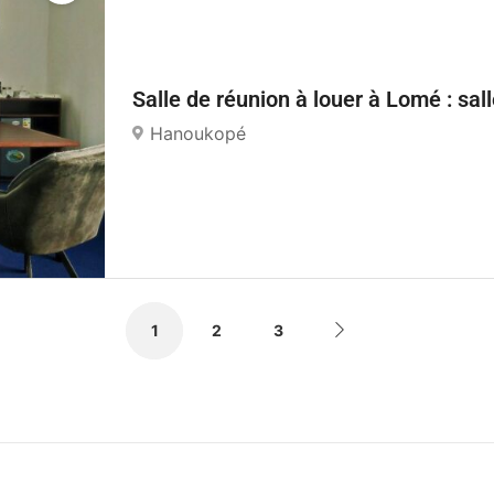
Salle de réunion à louer à Lomé : sa
Hanoukopé
1
2
3