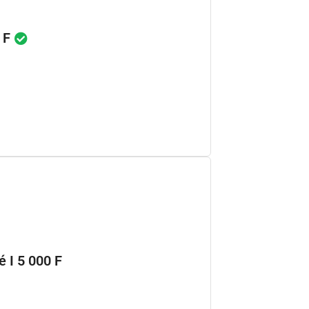
0 F
é I 5 000 F