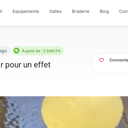
il
Equipements
Salles
Braderie
Blog
Con
ogo
À partir de : 2 500CFA
Connecte
r pour un effet