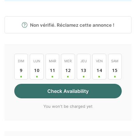
Non vérifié. Réclamez cette annonce !
DIM
LUN
MAR
MER
JEU
VEN
SAM
9
10
11
12
13
14
15
Check Availability
You won't be charged yet