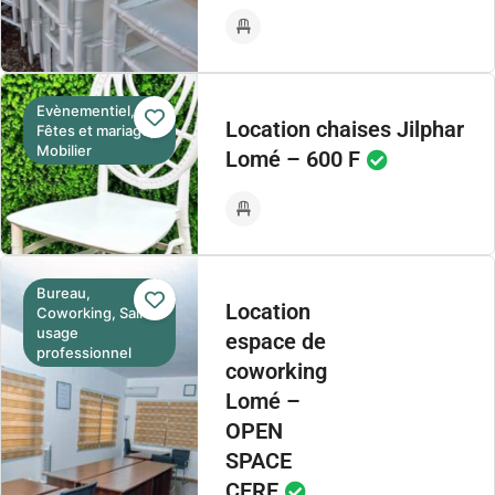
Evènementiel,
Location chaises Jilphar
Fêtes et mariage,
Mobilier
Lomé – 600 F
Bureau,
Location
Coworking, Salle à
usage
espace de
professionnel
coworking
Lomé –
OPEN
SPACE
CERE