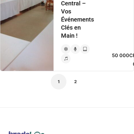
Central –
Vos
Événements
Clés en
Main !
50 000CF
1
2