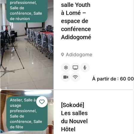
professionnel,
salle Youth
Salle de
à Lomé –
conférence, Salle
de réunion
espace de
conférence
Adidogomé
Adidogome
À partir de : 60 
Atelier, Salle à
[Sokodé]
usage
professionnel,
Les salles
Salle de
du Nouvel
conférence, Salle
de fête
Hôtel