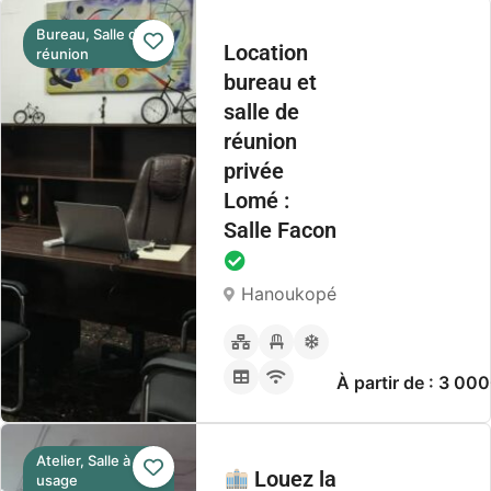
Bureau, Salle de
Location
réunion
bureau et
salle de
réunion
privée
Lomé :
Salle Facon
Hanoukopé
À partir de : 3 0
Atelier, Salle à
Louez la
usage