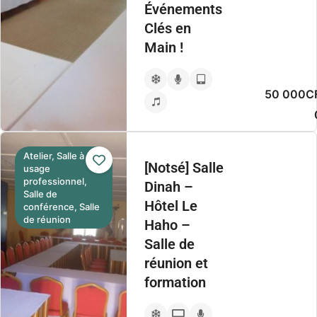
Événements
Clés en
Main !
50 000CF
Atelier, Salle à
[Notsé] Salle
usage
professionnel,
Dinah –
Salle de
Hôtel Le
conférence, Salle
de réunion
Haho –
Salle de
réunion et
formation