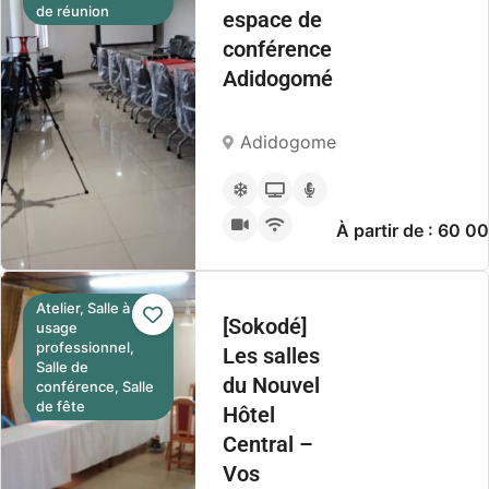
de réunion
espace de
conférence
Adidogomé
Adidogome
À partir de : 60 
Atelier, Salle à
[Sokodé]
usage
professionnel,
Les salles
Salle de
du Nouvel
conférence, Salle
de fête
Hôtel
Central –
Vos