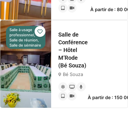
À partir de : 80
Salle à usage
Salle de
professionnel,
Salle de réunion,
Conférence
Salle de séminaire
– Hôtel
M’Rode
(Bé Souza)
Bé Souza
À partir de : 150