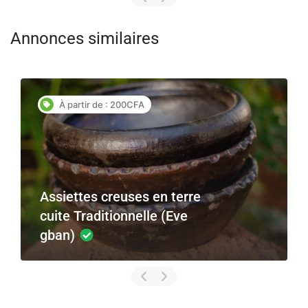
Annonces similaires
 partir de : 200CFA
5 000
Micro 
Idéal 
iettes creuses en terre
te Traditionnelle (Eve
n)
Forever