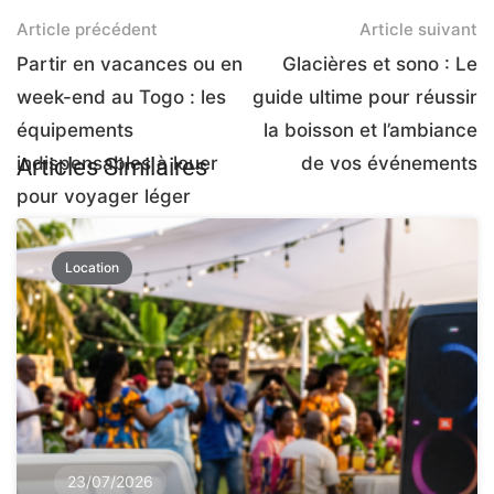
Article précédent
Article suivant
Partir en vacances ou en
Glacières et sono : Le
week-end au Togo : les
guide ultime pour réussir
équipements
la boisson et l’ambiance
indispensables à louer
de vos événements
Articles Similaires
pour voyager léger
Location
23/07/2026