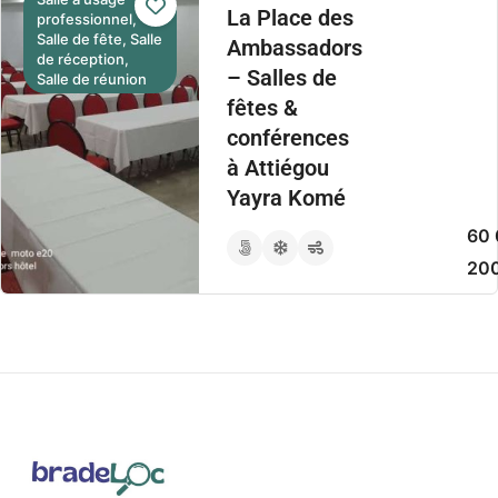
La Place des
professionnel,
Salle de fête, Salle
Ambassadors
de réception,
– Salles de
Salle de réunion
fêtes &
conférences
à Attiégou
Yayra Komé
60 
20