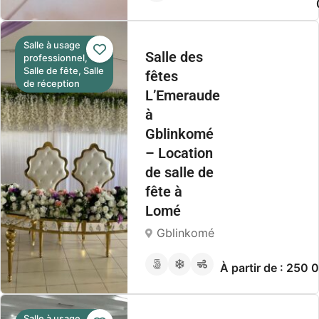
Salle à usage
Salle des
professionnel,
Salle de fête, Salle
fêtes
de réception
L’Emeraude
à
Gblinkomé
– Location
de salle de
fête à
Lomé
Gblinkomé
À partir de : 250
Salle à usage