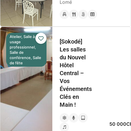
Lomé
Atelier, Salle à
[Sokodé]
usage
professionnel,
Les salles
Salle de
du Nouvel
conférence, Salle
de fête
Hôtel
Central –
Vos
Événements
Clés en
Main !
50 000CF